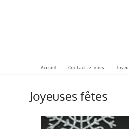
Accueil
Contactez-nous
Joyeu
Skip
to
Joyeuses fêtes
content
(Press
Enter)