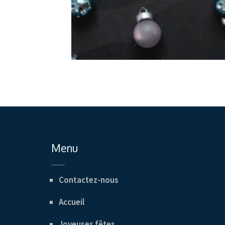
Menu
Contactez-nous
Accueil
Joyeuses fêtes