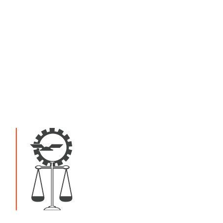
Fiduciaire VBS
Un site utilisant WordPress